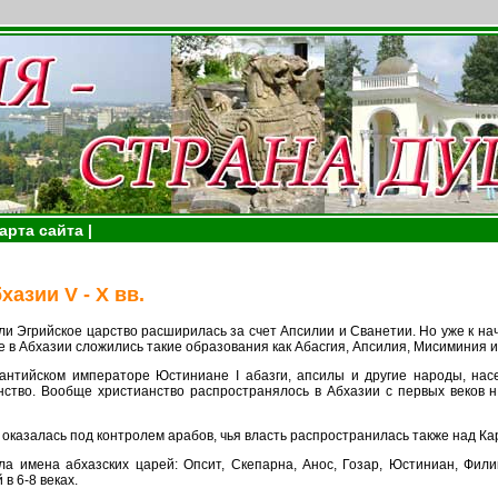
арта сайта |
азии V - X вв.
или Эгрийское царство расширилась за счет Апсилии и Сванетии. Но уже к на
ке в Абхазии сложились такие образования как Абасгия, Апсилия, Мисиминия и
зантийском императоре Юстиниане I абазги, апсилы и другие народы, на
ство. Вообще христианство распространялось в Абхазии с первых веков н.
а оказалась под контролем арабов, чья власть распространилась также над Ка
а имена абхазских царей: Опсит, Скепарна, Анос, Гозар, Юстиниан, Фили
в 6-8 веках.