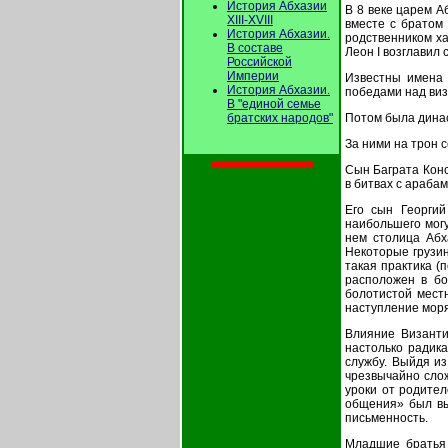
История Абхазии
В 8 веке царем А
XIII-XVIII
вместе с братом
История Абхазии.
родственником ха
В составе
Леон I возглавил
Российской
Империи
Известны имена 
История Абхазии.
победами над виз
В "единой семье
Потом была динас
братских народов"
За ними на трон се
Сын Баграта Конс
в битвах с арабам
Его сын Георгий
наибольшего могу
нем столица Абх
Некоторые грузин
такая практика (
расположен в бо
болотистой местн
наступление моря
Влияние Византи
настолько радика
службу. Выйдя из
чрезвычайно слож
уроки от родител
общения» был выб
письменность.
Младшие братья Л