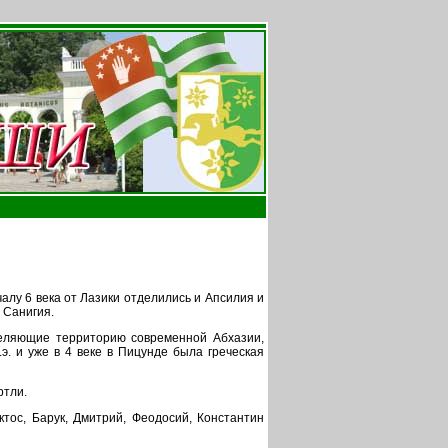
чалу 6 века от Лазики отделились и Апсилия и
 Санигия.
селяющие территорию современной Абхазии,
э. и уже в 4 веке в Пицунде была греческая
ртли.
ктос, Барук, Дмитрий, Феодосий, Константин