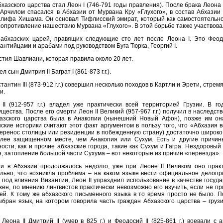
бхазского царства стал Леон I (746-791 годы правления). После брака Леона
 Арчилом спасался в Абхазии от Мурвана Кру «Глухого», в состав Абхазии
лифа Хишама. Он основал Тифлисский эмират, который как самостоятельно
 сопротивление нашествию Мурвана «Глухого». В этой борьбе также участвова
абхазских царей, правящих следующие сто лет после Леона I. Это Феодо
антийцами и арабами под руководством Буга Тюрка, Георгий I.
тия Шавлиани, которая правила около 20 лет.
л сын Дмитрия II Баграт I (861-873 г.г.).
тантин III (873-912 г.г.) совершил несколько походов в Картли и Эрети, стр
и.
 II (912-957 г.г.) владел уже практически всей территорией Грузии. В г
щества. После его смерти Леон II Великий (957-967 г.г.) получил в наследс
азского царства была в Анакопии (нынешний Новый Афон), позже им он
ские историки считают этот факт аргументом в пользу того, что «Абхазия в
перенос столицы или резиденции в побежденную страну) достаточно широко 
лее защищенном месте, чем Анакопия или Сухум. Есть и другие причи
ости, как и прочие абхазские города, такие как Сухум и Гагра. Нездоровый
, затопление большой части Сухума – вот некоторые из причин «переезда».
и в Абхазии продолжалось недолго, уже при Леоне II Великом оно практ
льно, что возникла проблема – на каком языке вести официальное делопр
 под влияния Византии, Леон II упразднил использование в качестве госуда
ен, по мнению лингвистов практически невозможно его изучить, если не пр
ей. К тому же абхазского письменного языка в то время просто не было. 
ран язык, на котором говорила часть граждан Абхазского царства – груз
еона II Дмитрий II (умер в 825 г.) и Феодосий II (825-861 г.) воевали с