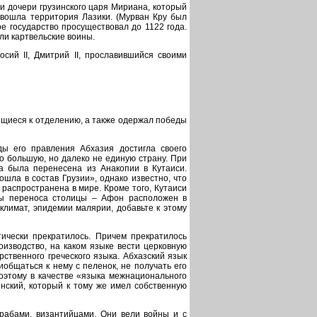
 и дочери грузинского царя Мириана, который
 вошла территория Лазики. (Мурван Кру был
е государство просуществовал до 1122 года.
ли картвельские воины.
сий II, Дмитрий II, прославившийся своими
емящиеся к отделению, а также одержал победы
оды его правления Абхазия достигла своего
тво большую, но далеко не единую страну. При
а была перенесена из Анакопии в Кутаиси.
ошла в состав Грузии», однако известно, что
распространена в мире. Кроме того, Кутаиси
ны переноса столицы – Афон расположен в
 климат, эпидемии малярии, добавьте к этому
ически прекратилось. Причем прекратилось
оизводство, на каком языке вести церковную
рственного греческого языка. Абхазский язык
иобщаться к нему с пеленок, не получать его
Поэтому в качестве «языка межнационального
инский, который к тому же имел собственную
 арабами, византийцами. Они вели войны и с