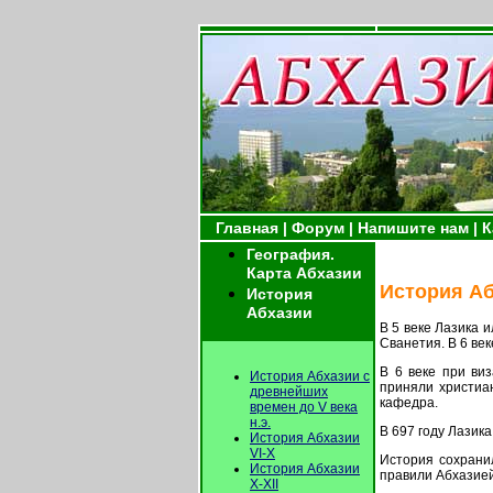
Главная |
Форум |
Напишите нам |
К
География.
Карта Абхазии
История Абх
История
Абхазии
В 5 веке Лазика 
Сванетия. В 6 ве
В 6 веке при ви
История Абхазии с
приняли христиан
древнейших
кафедра.
времен до V века
н.э.
В 697 году Лазик
История Абхазии
VI-X
История сохранил
История Абхазии
правили Абхазией 
X-XII